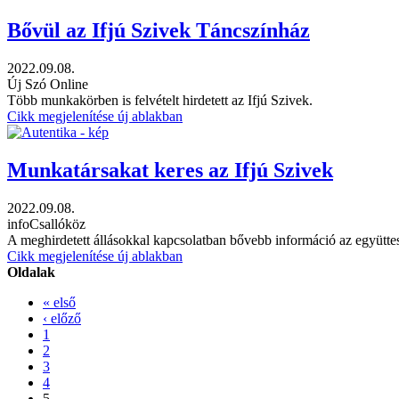
Bővül az Ifjú Szivek Táncszínház
2022.09.08.
Új Szó Online
Több munkakörben is felvételt hirdetett az Ifjú Szivek.
Cikk megjelenítése új ablakban
Munkatársakat keres az Ifjú Szivek
2022.09.08.
infoCsallóköz
A meghirdetett állásokkal kapcsolatban bővebb információ az együttes
Cikk megjelenítése új ablakban
Oldalak
« első
‹ előző
1
2
3
4
5