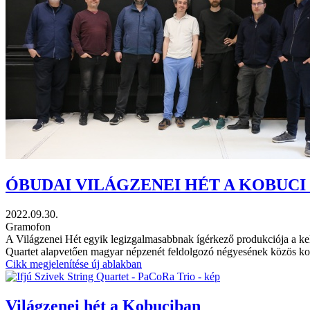
ÓBUDAI VILÁGZENEI HÉT A KOBUCI
2022.09.30.
Gramofon
A Világzenei Hét egyik legizgalmasabbnak ígérkező produkciója a kel
Quartet alapvetően magyar népzenét feldolgozó négyesének közös kon
Cikk megjelenítése új ablakban
Világzenei hét a Kobuciban