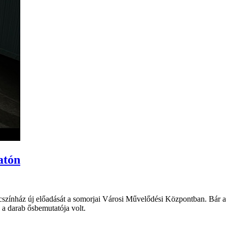
atón
cszínház új előadását a somorjai Városi Művelődési Központban. Bár a K
 a darab ősbemutatója volt.