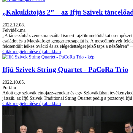
„Kakukktojás 2” – az Ifjú Szivek táncel
2022.12.08.
Felvidék.ma
„A táncszínház zenekara ezúttal ismert rajzfilmmelódiákat csempészet
családot és a Macskafogó gengsztercsapatát is. A meseélmények feleleve
felcsendült lelkes ováció és az elégedettséget jelző taps a nézőtéren” –
Cikk megjelenítése új ablakban
Ifjú Szivek String Quartet - PaCoRa Trio
2022.10.05.
Port.hu
Adott egy szlovák etnojazz-zenekar és egy Szlovákiában tevékenyke
játszik, az Ifjú Szivek Traditional String Quartet pedig a pozsonyi I
Cikk megjelenítése új ablakban