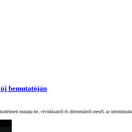
 új bemutatóján
zdelmeit mutatja be, vívódásairól és dilemmáiról mesél, az identitásukér