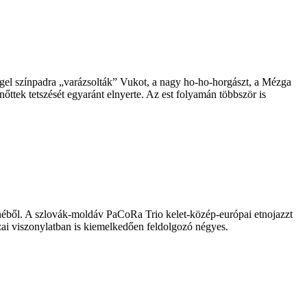
ggel színpadra „varázsolták” Vukot, a nagy ho-ho-horgászt, a Mézga
őttek tetszését egyaránt elnyerte. Az est folyamán többször is
éből. A szlovák-moldáv PaCoRa Trio kelet-közép-európai etnojazzt
azai viszonylatban is kiemelkedően feldolgozó négyes.