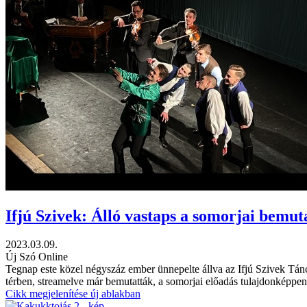
Ifjú Szivek: Álló vastaps a somorjai bemut
2023.03.09.
Új Szó Online
Tegnap este közel négyszáz ember ünnepelte állva az Ifjú Szivek Tán
térben, streamelve már bemutatták, a somorjai előadás tulajdonképpen
Cikk megjelenítése új ablakban