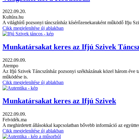
2022.09.20.
Kultúra.hu
A világhírű pozsonyi táncszínház kísérőzenekaraként működő Ifju Szi
Cikk megjelenítése új ablakban
Munkatársakat keres az Ifjú Szivek Táncs
2022.09.09.
Atempo
Az Ifjú Szivek Táncszínház pozsonyi székházának közel három éve tart
működése is.
Cikk megjelenítése új ablakban
Munkatársakat keres az Ifjú Szivek
2022.09.09.
Felvidék.ma
A meghirdetett állásokkal kapcsolatban bővebb információ az együttes
Cikk megjelenítése új ablakban