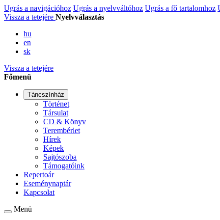
Ugrás a navigációhoz
Ugrás a nyelvváltóhoz
Ugrás a fő tartalomhoz
Vissza a tetejére
Nyelvválasztás
hu
en
sk
Vissza a tetejére
Főmenü
Táncszínház
Történet
Társulat
CD & Könyv
Terembérlet
Hírek
Képek
Sajtószoba
Támogatóink
Repertoár
Eseménynaptár
Kapcsolat
Menü