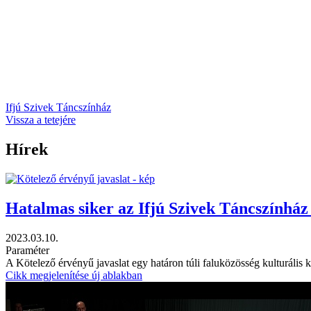
Ifjú Szivek Táncszínház
Vissza a tetejére
Hírek
Hatalmas siker az Ifjú Szivek Táncszínház
2023.03.10.
Paraméter
A Kötelező érvényű javaslat egy határon túli faluközösség kulturális kü
Cikk megjelenítése új ablakban