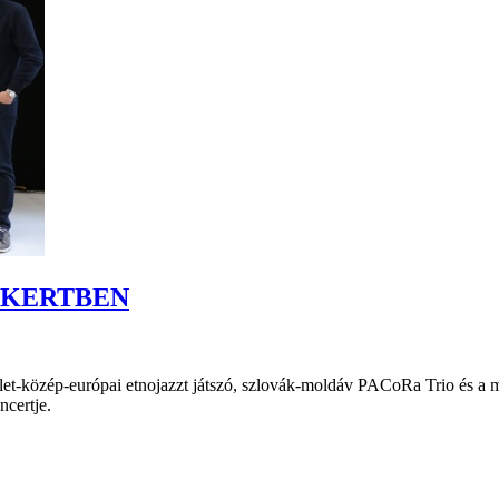
 KERTBEN
et-közép-európai etnojazzt játszó, szlovák-moldáv PACoRa Trio és a m
certje.