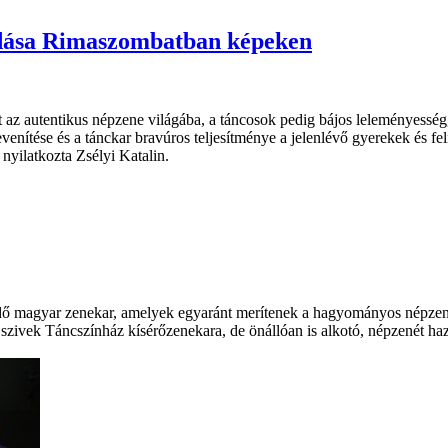
őadása Rimaszombatban képeken
t az autentikus népzene világába, a táncosok pedig bájos leleményessé
nítése és a tánckar bravúros teljesítménye a jelenlévő gyerekek és feln
 nyilatkozta Zsélyi Katalin.
dő magyar zenekar, amelyek egyaránt merítenek a hagyományos népzen
fjú szivek Táncszínház kísérőzenekara, de önállóan is alkotó, népzenét h