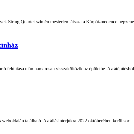
vek String Quartet szintén mesterien játssza a Kárpát-medence népzene
zínház
ó felújítása után hamarosan visszaköltözik az épületbe. Az átépítésből
 weboldalán található. Az állásinterjúkra 2022 októberében kerül sor.