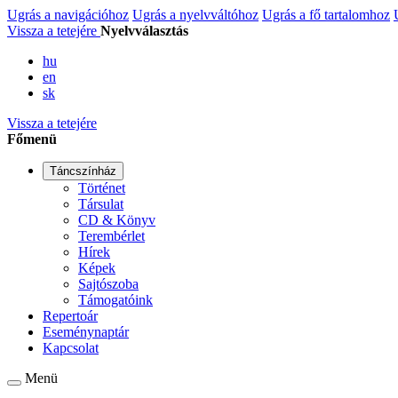
Ugrás a navigációhoz
Ugrás a nyelvváltóhoz
Ugrás a fő tartalomhoz
Vissza a tetejére
Nyelvválasztás
hu
en
sk
Vissza a tetejére
Főmenü
Táncszínház
Történet
Társulat
CD & Könyv
Terembérlet
Hírek
Képek
Sajtószoba
Támogatóink
Repertoár
Eseménynaptár
Kapcsolat
Menü