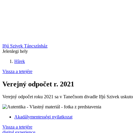
Ifjú Szivek Táncszínház
Jelenlegi hely
Hírek
Vissza a tetejére
Verejný odpočet r. 2021
Verejný odpočet roku 2021 sa v Tanečnom divadle Ifjú Szivek uskutoč
Akadálymentességi nyilatkozat
Vissza a tetejére
digital experience