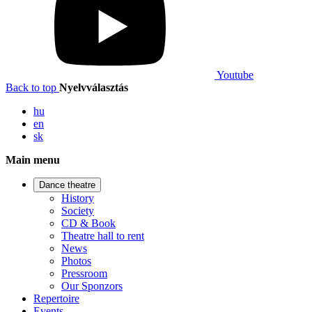
Youtube
Back to top
Nyelvválasztás
hu
en
sk
Main menu
Dance theatre
History
Society
CD & Book
Theatre hall to rent
News
Photos
Pressroom
Our Sponzors
Repertoire
Events