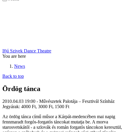
Ifjú Szivek Dance Theatre
You are here
News
Back to top
Ördög tánca
2010.04.03 19:00 - Művészetek Palotája – Fesztivál Színház
Jegyárak: 4000 Ft, 3000 Ft, 1500 Ft
Az ördög tánca című műsor a Kárpát-medencében mai napig
fennmaradt forgós-forgatós táncokat mutatja be. A morva
starosvetskától - a szlovák és román forgatós táncokon keresztül,