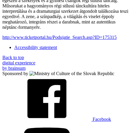
egészen a székelyek és a gyimesi csángok régi stilusú táncáig.
Műsorukat a hagyományos régi stílusú tánckultúra hiteles
interpretálása és a dramaturgiai szerkezet átgondolt találkozása teszi
egyedivé. A zene, a színpadkép, a világítás és viselet éppoly
meghatározó, integráns részei a darabnak, mint az autentikus
néptánc-formanyelv.
http://www.ticketportal.hu/Podujatie_Search.asp?ID=175315
Accessibility statement
Back to top
digital experience
by brainsum
Sponsored by
Facebook