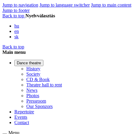
Jump to navigation
Jump to language switcher
Jump to main content
Jump to footer
Back to top
Nyelvválasztás
hu
en
sk
Back to top
Main menu
Dance theatre
History
Society
CD & Book
Theatre hall to rent
News
Photos
Pressroom
Our Sponzors
Repertoire
Events
Contact
Menu