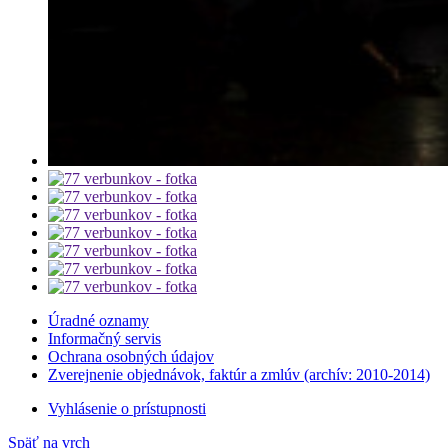
Úradné oznamy
Informačný servis
Ochrana osobných údajov
Zverejnenie objednávok, faktúr a zmlúv (archív: 2010-2014)
Vyhlásenie o prístupnosti
Späť na vrch