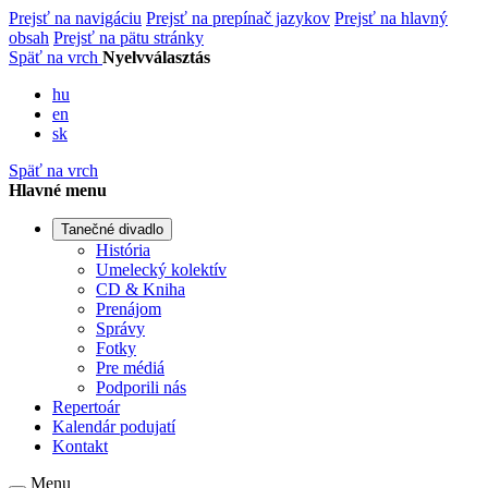
Prejsť na navigáciu
Prejsť na prepínač jazykov
Prejsť na hlavný
obsah
Prejsť na pätu stránky
Späť na vrch
Nyelvválasztás
hu
en
sk
Späť na vrch
Hlavné menu
Tanečné divadlo
História
Umelecký kolektív
CD & Kniha
Prenájom
Správy
Fotky
Pre médiá
Podporili nás
Repertoár
Kalendár podujatí
Kontakt
Menu