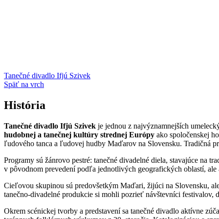
Tanečné divadlo Ifjú Szivek
Späť na vrch
História
Tanečné divadlo Ifjú Szivek
je jednou z najvýznamnejších umeleck
hudobnej a tanečnej kultúry strednej Európy
ako spoločenskej ho
ľudového tanca a ľudovej hudby Maďarov na Slovensku. Tradičná prez
Programy sú žánrovo pestré: tanečné divadelné diela, stavajúce na trad
v pôvodnom prevedení podľa jednotlivých geografických oblastí, ale 
Cieľovou skupinou sú predovšetkým Maďari, žijúci na Slovensku, ale a
tanečno-divadelné produkcie si mohli pozrieť návštevníci festivalo
Okrem scénickej tvorby a predstavení sa tanečné divadlo aktívne zúča