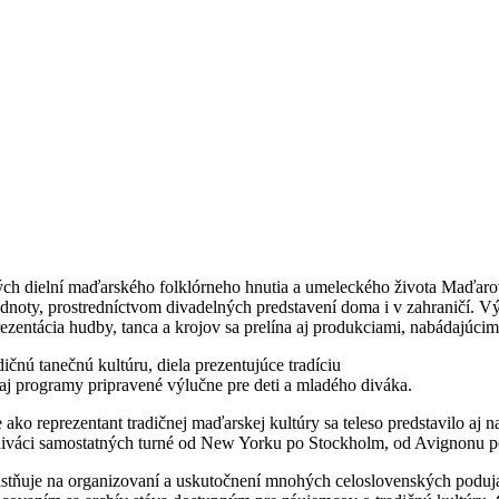
ých dielní maďarského folklórneho hnutia a umeleckého života Maďaro
dnoty, prostredníctvom divadelných predstavení doma i v zahraničí. 
entácia hudby, tanca a krojov sa prelína aj produkciami, nabádajúcim
ičnú tanečnú kultúru, diela prezentujúce tradíciu
aj programy pripravené výlučne pre deti a mladého diváka.
ko reprezentant tradičnej maďarskej kultúry sa teleso predstavilo aj n
v, diváci samostatných turné od New Yorku po Stockholm, od Avignonu 
stňuje na organizovaní a uskutočnení mnohých celoslovenských podujatí