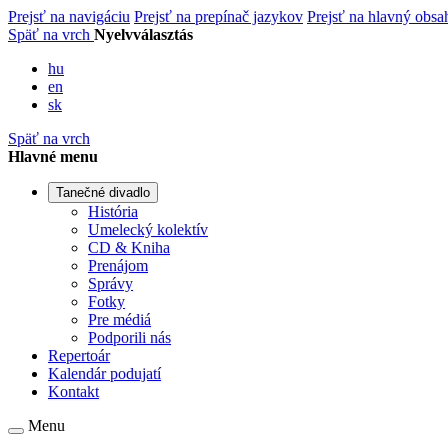
Prejsť na navigáciu
Prejsť na prepínač jazykov
Prejsť na hlavný obsa
Späť na vrch
Nyelvválasztás
hu
en
sk
Späť na vrch
Hlavné menu
Tanečné divadlo
História
Umelecký kolektív
CD & Kniha
Prenájom
Správy
Fotky
Pre médiá
Podporili nás
Repertoár
Kalendár podujatí
Kontakt
Menu