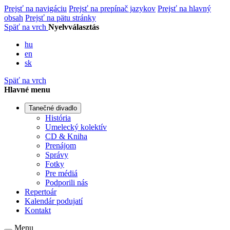
Prejsť na navigáciu
Prejsť na prepínač jazykov
Prejsť na hlavný
obsah
Prejsť na pätu stránky
Späť na vrch
Nyelvválasztás
hu
en
sk
Späť na vrch
Hlavné menu
Tanečné divadlo
História
Umelecký kolektív
CD & Kniha
Prenájom
Správy
Fotky
Pre médiá
Podporili nás
Repertoár
Kalendár podujatí
Kontakt
Menu