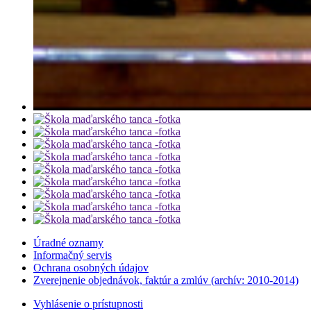
Úradné oznamy
Informačný servis
Ochrana osobných údajov
Zverejnenie objednávok, faktúr a zmlúv (archív: 2010-2014)
Vyhlásenie o prístupnosti