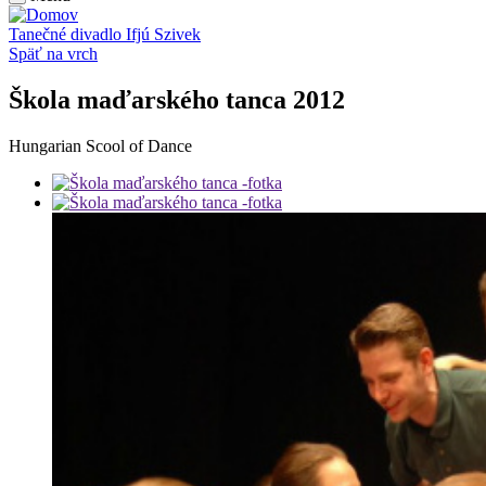
Tanečné divadlo Ifjú Szivek
Späť na vrch
Škola maďarského tanca 2012
Hungarian Scool of Dance