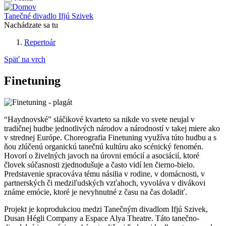
Tanečné divadlo Ifjú Szivek
Nachádzate sa tu
Repertoár
Späť na vrch
Finetuning
“Haydnovské” sláčikové kvarteto sa nikde vo svete neujal v
tradičnej hudbe jednotlivých národov a národností v takej miere ako
v strednej Európe. Choreografia Finetuning využíva túto hudbu a s
ňou zlúčenú organickú tanečnú kultúru ako scénický fenomén.
Hovorí o živelných javoch na úrovni emócií a asociácií, ktoré
človek súčasnosti zjednodušuje a často vidí len čierno-bielo.
Predstavenie spracováva tému násilia v rodine, v domácnosti, v
partnerských či medziľudských vzťahoch, vyvoláva v divákovi
známe emócie, ktoré je nevyhnutné z času na čas doladiť.
Projekt je koprodukciou medzi Tanečným divadlom Ifjú Szivek,
Dusan Hégli Company a Espace Alya Theatre. Táto tanečno-