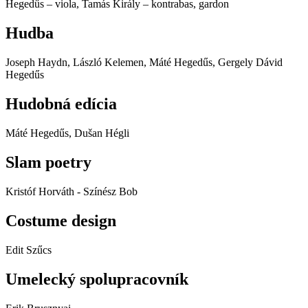
Hegedűs – viola, Tamás Király – kontrabas, gardon
Hudba
Joseph Haydn, László Kelemen, Máté Hegedűs, Gergely Dávid
Hegedűs
Hudobná edícia
Máté Hegedűs, Dušan Hégli
Slam poetry
Kristóf Horváth - Színész Bob
Costume design
Edit Szűcs
Umelecký spolupracovník