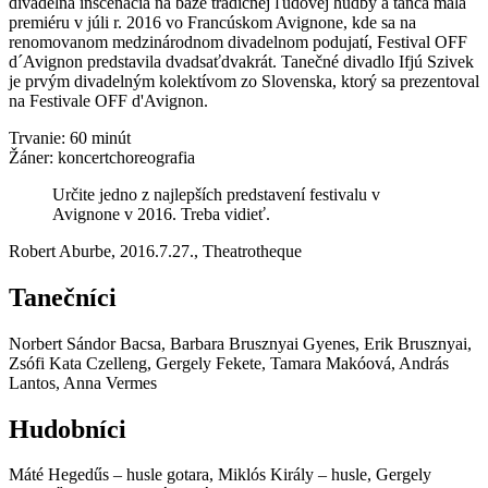
divadelná inscenácia na báze tradičnej ľudovej hudby a tanca mala
premiéru v júli r. 2016 vo Francúskom Avignone, kde sa na
renomovanom medzinárodnom divadelnom podujatí, Festival OFF
d´Avignon predstavila dvadsaťdvakrát. Tanečné divadlo Ifjú Szivek
je prvým divadelným kolektívom zo Slovenska, ktorý sa prezentoval
na Festivale OFF d'Avignon.
Trvanie: 60 minút
Žáner: koncertchoreografia
Určite jedno z najlepších predstavení festivalu v
Avignone v 2016. Treba vidieť.
Robert Aburbe, 2016.7.27., Theatrotheque
Tanečníci
Norbert Sándor Bacsa, Barbara Brusznyai Gyenes, Erik Brusznyai,
Zsófi Kata Czelleng, Gergely Fekete, Tamara Makóová, András
Lantos, Anna Vermes
Hudobníci
Máté Hegedűs – husle gotara, Miklós Király – husle, Gergely