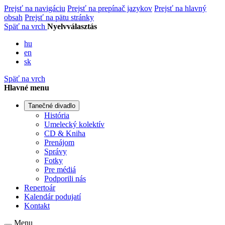
Prejsť na navigáciu
Prejsť na prepínač jazykov
Prejsť na hlavný
obsah
Prejsť na pätu stránky
Späť na vrch
Nyelvválasztás
hu
en
sk
Späť na vrch
Hlavné menu
Tanečné divadlo
História
Umelecký kolektív
CD & Kniha
Prenájom
Správy
Fotky
Pre médiá
Podporili nás
Repertoár
Kalendár podujatí
Kontakt
Menu