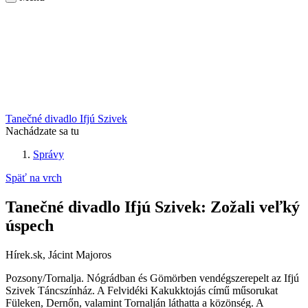
Tanečné divadlo Ifjú Szivek
Nachádzate sa tu
Správy
Späť na vrch
Tanečné divadlo Ifjú Szivek: Zožali veľký
úspech
Hírek.sk, Jácint Majoros
Pozsony/Tornalja. Nógrádban és Gömörben vendégszerepelt az Ifjú
Szivek Táncszínház. A Felvidéki Kakukktojás című műsorukat
Füleken, Dernőn, valamint Tornalján láthatta a közönség. A