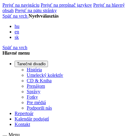
Prejsť na navigáciu
Prejsť na prepínač jazykov
Prejsť na hlavný
obsah
Prejsť na pätu stránky
Späť na vrch
Nyelvválasztás
hu
en
sk
Späť na vrch
Hlavné menu
Tanečné divadlo
História
Umelecký kolektív
CD & Kniha
Prenájom
Správy
Fotky
Pre médiá
Podporili nás
Repertoár
Kalendár podujatí
Kontakt
Menu