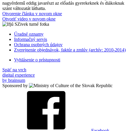
nagyérdemű eddig javarészt az előadás gyerekeknek és diákoknak
szánt változatát láthatta.
Otvorenie článku v novom okne
Otvoriť video v novom okne
Úradné oznamy
Informačný servis
Ochrana osobných údajov
Zverejnenie objednávok, faktúr a zmlúv (archív: 2010-2014)
Vyhlásenie o prístupnosti
Späť na vrch
digital experience
by brainsum
Sponsored by
Facebook