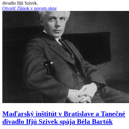
divadlo Ifjú Szivek.
Otvoriť článok v novom okne
Maďarský inštitút v Bratislave a Tanečné
divadlo Ifjú Szivek spája Béla Bartók