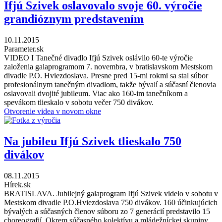
Ifjú Szivek oslavovalo svoje 60. výročie
grandióznym predstavením
10.11.2015
Parameter.sk
VIDEO I Tanečné divadlo Ifjú Szivek oslávilo 60-te výročie
založenia galaprogramom 7. novembra, v bratislavskom Mestskom
divadle P.O. Hviezdoslava. Presne pred 15-mi rokmi sa stal súbor
profesionálnym tanečným divadlom, takže bývalí a súčasní členovia
oslavovali dvojité jubileum. Viac ako 160-im tanečníkom a
spevákom tlieskalo v sobotu večer 750 divákov.
Otvorenie videa v novom okne
Na jubileu Ifjú Szivek tlieskalo 750
divákov
08.11.2015
Hírek.sk
BRATISLAVA. Jubilejný galaprogram Ifjú Szivek videlo v sobotu v
Mestskom divadle P.O.Hviezdoslava 750 divákov. 160 účinkujúcich
bývalých a súčasných členov súboru zo 7 generácií predstavilo 15
choreografií. Okrem súčasného kolektívu a mládežníckej skupiny