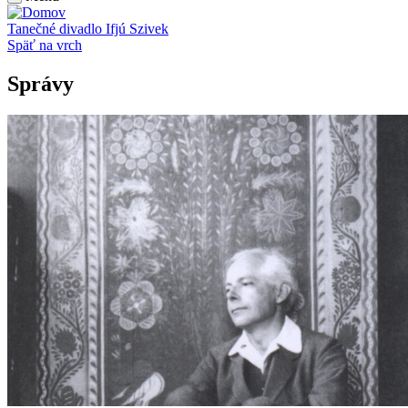
Tanečné divadlo Ifjú Szivek
Späť na vrch
Správy