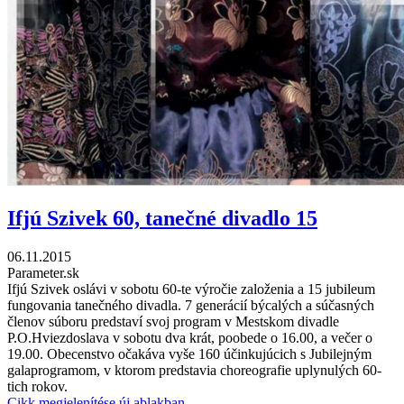
Ifjú Szivek 60, tanečné divadlo 15
06.11.2015
Parameter.sk
Ifjú Szivek oslávi v sobotu 60-te výročie založenia a 15 jubileum
fungovania tanečného divadla. 7 generácií býcalých a súčasných
členov súboru predstaví svoj program v Mestskom divadle
P.O.Hviezdoslava v sobotu dva krát, poobede o 16.00, a večer o
19.00. Obecenstvo očakáva vyše 160 účinkujúcich s Jubilejným
galaprogramom, v ktorom predstavia choreografie uplynulých 60-
tich rokov.
Cikk megjelenítése új ablakban