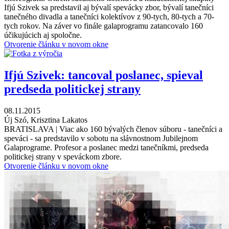
Ifjú Szivek sa predstavil aj bývalí spevácky zbor, bývalí tanečníci
tanečného divadla a tanečníci kolektívov z 90-tych, 80-tych a 70-
tych rokov. Na záver vo finále galaprogramu zatancovalo 160
účikujúcich aj spoločne.
Otvorenie článku v novom okne
Ifjú Szivek: tancoval poslanec, spieval
predseda politickej strany
08.11.2015
Új Szó, Krisztina Lakatos
BRATISLAVA | Viac ako 160 bývalých členov súboru - tanečníci a
speváci - sa predstavilo v sobotu na slávnostnom Jubilejnom
Galaprograme. Profesor a poslanec medzi tanečníkmi, predseda
politickej strany v speváckom zbore.
Otvorenie článku v novom okne