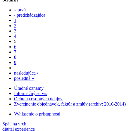
« prvá
‹ predchádzajúca
1
2
3
4
5
6
7
8
9
…
nasledujúca ›
posledná »
Úradné oznamy
Informačný servis
Ochrana osobných údajov
Zverejnenie objednávok, faktúr a zmlúv (archív: 2010-2014)
Vyhlásenie o prístupnosti
Späť na vrch
digital experience