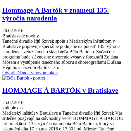
Hommage A Bartók v znamení 135.
výročia narodenia
26.02.2016
Bratislavské noviny
Tanečné divadlo Ifjú Szivek spolu s Maďarským Inštitútom v
Bratislave pripravuje špeciálne podujatie na počesť 135. výročia
narodenia svetoznámeho skladateľa Bélu Bartóka. Súčasťou
programu bude slávnostné otvorenie výstavy fotografií Zoltána
Mósera a vystúpenie tanečného súboru s choreografiami Dušana
Hégliho s názvom Bartók 135.
Otvoriť článok v novom okne
HOMMAGE À BARTÓK v Bratislave
25.02.2016
kultiplex.sk
Maďarský inštitút v Bratislave a Tanečné divadlo Ifjú Szivek Vás
srdečne pozývajú na slávnostný večer HOMMAGE À BARTÓK
pri príležitosti 135. výročia narodenia Bélu Bartóka, ktorý sa
uskutoční dňa 17. marca 2016 o 17.30 hod. Miesto: Tanečné