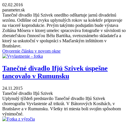
02.02.2016
parameter.sk
Tanečné divadlo Ifjú Szivek onedlho odštartuje jarnú divadelnú
sezónu. Odlišne od zvyku uplynulých rokov sa kolektív pripravuje
na viaceré koprodukcie. Prvým takýmto podujatím bude výstava
Zoltána Mósera v ktorej umelec spracováva fotografie v súvislosti so
zberateľskou činnosťou Bélu Bartóka, svetoznámeho skladateľa a
ktorý sa uskutoční v spolupráci s Maďarským inštitútom v
Bratislave.
Otvorenie článku v novom okne
Tanečné divadlo Ifjú Szivek úspešne
tancovalo v Rumunsku
24.11.2015
Tanečné divadlo Ifjú Szivek
Uplynulý týždeň predstavilo Tanečné divadlo Ifjú Szivek
choreografiu Vyvlastenie až trikrát. V Bátorových Kosihách, v
Bratislave a v Rumunsku. Všetky tri miesta boli svojím spôsobom
výnimočné.