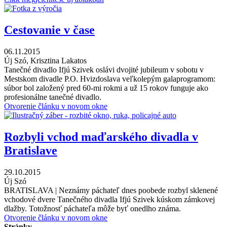
Cestovanie v čase
06.11.2015
Új Szó, Krisztina Lakatos
Tanečné divadlo Ifjú Szivek oslávi dvojité jubileum v sobotu v
Mestskom divadle P.O. Hvizdoslava veľkolepým galaprogramom:
súbor bol založený pred 60-mi rokmi a už 15 rokov funguje ako
profesionálne tanečné divadlo.
Otvorenie článku v novom okne
Rozbyli vchod maďarského divadla v
Bratislave
29.10.2015
Új Szó
BRATISLAVA | Neznámy páchateľ dnes poobede rozbyl sklenené
vchodové dvere Tanečného divadla Ifjú Szivek kúskom zámkovej
dlažby. Totožnosť páchateľa môže byť onedlho známa.
Otvorenie článku v novom okne
Stránky